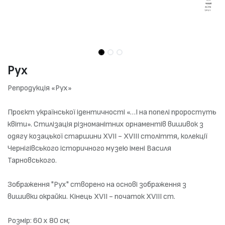
Рух
Репродукція «Рух»
Проєкт української ідентичності «…І на попелі проростуть
квіти». Стилізація різноманітних орнаментів вишивок з
одягу козацької старшини XVII - XVIII cтоліття, колекції
Чернігівського історичного музею імені Василя
Тарновського.
Зображення "Рух" створено на основі зображення з
вишивки окрайки. Кінець XVII - початок XVIII ст.
Розмір: 60 х 80 см;