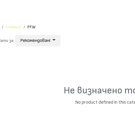
Мистецтво
Аліна
Магазин
Контакти
Колекції
PFW
Рекомендовані
ати за:
Не визначено т
No product defined in this cat