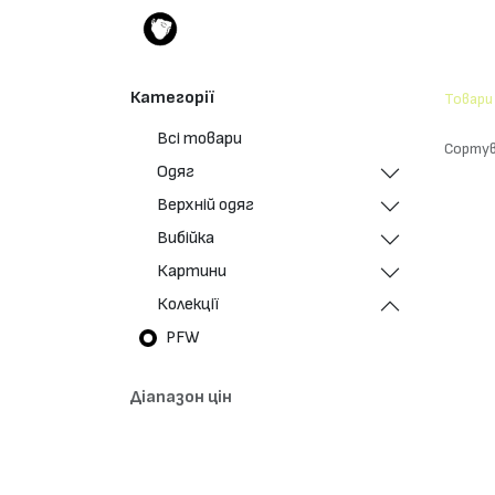
Категорії
Товари
Всі товари
Сортув
Одяг
Верхній одяг
Вибійка
Картини
Колекції
PFW
Діапазон цін