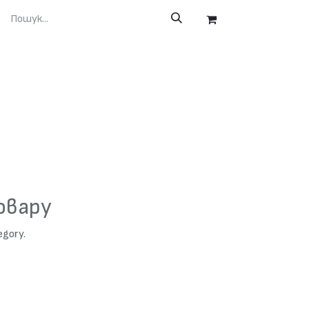
овару
egory.